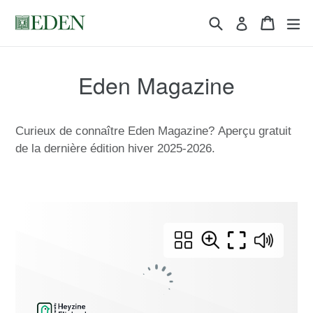
Traduction
Chercher
Panier
Panier
Tr
Inscrivez-v
manquante
:
fr.general.accessibility.skip_to_content
Eden Magazine
Curieux de connaître Eden Magazine?
Aperçu gratuit
de la dernière édition hiver 2025-2026.