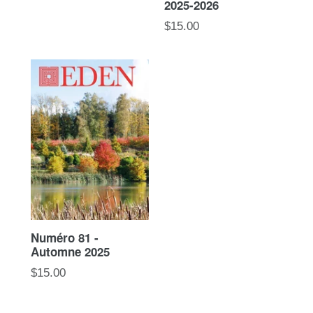
2025-2026
normal
Prix
$15.00
normal
Numéro 81 -
Automne 2025
Prix
$15.00
normal