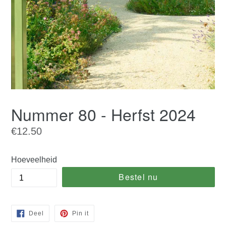
Nummer 80 - Herfst 2024
Normale
€12.50
prijs
Hoeveelheid
Bestel nu
Deel
Pin
Deel
Pin it
op
op
Facebook
Pinterest