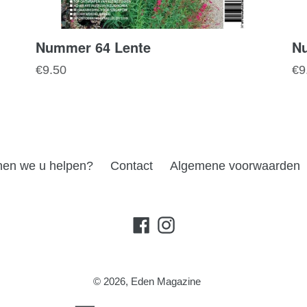
Nummer 64 Lente
Nu
Normale
No
€9.50
€9
prijs
pri
en we u helpen?
Contact
Algemene voorwaarden
Facebook
Instagram
© 2026,
Eden Magazine