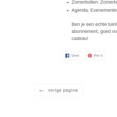
Zomerbollen: Zomerbl
Agenda: Evenementen 
Ben je een echte tuin
abonnement, goed voor 
cadeau!
Deel
Pin
Deel
Pin it
op
op
Facebook
Pinteres
vorige pagina