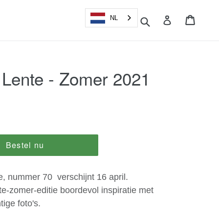
Winke
Winke
NL
Aanmelden
Zoek
Lente - Zomer 2021
Bestel nu
 nummer 70 verschijnt 16 april.
e-zomer-editie boordevol inspiratie met
tige foto's.