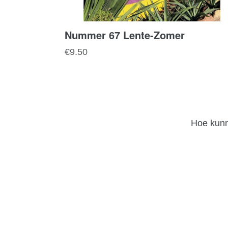
Nummer 67 Lente-Zomer
Normale
€9.50
prijs
Hoe kunn