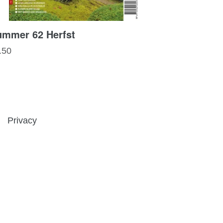
mmer 62 Herfst
rmale
.50
js
Privacy