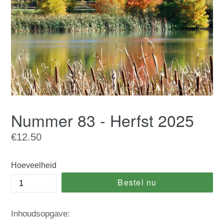
Nummer 83 - Herfst 2025
Normale
€12.50
prijs
Hoeveelheid
Bestel nu
Inhoudsopgave: